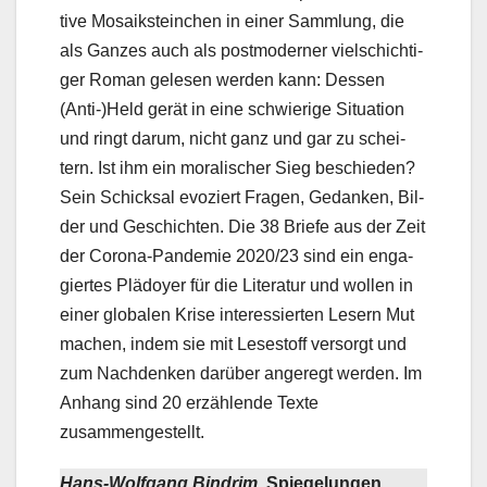
ti­ve Mosa­ik­stein­chen in einer Samm­lung, die
als Gan­zes auch als post­mo­der­ner viel­schich­ti­
ger Roman gele­sen wer­den kann: Des­sen
(Anti-)Held gerät in eine schwie­ri­ge Situa­ti­on
und ringt dar­um, nicht ganz und gar zu schei­
tern. Ist ihm ein mora­li­scher Sieg beschie­den?
Sein Schick­sal evo­ziert Fra­gen, Gedan­ken, Bil­
der und Geschich­ten. Die 38 Brie­fe aus der Zeit
der Coro­na-Pan­de­mie 2020/23 sind ein enga­
gier­tes Plä­doy­er für die Lite­ra­tur und wol­len in
einer glo­ba­len Kri­se inter­es­sier­ten Lesern Mut
machen, indem sie mit Lese­stoff ver­sorgt und
zum Nach­den­ken dar­über ange­regt wer­den. Im
Anhang sind 20 erzäh­len­de Tex­te
zusammengestellt.
Hans-Wolf­gang Bin­drim,
Spie­ge­lun­gen
,