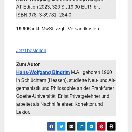
AT Edi­ti­on 2023, 320 S., 19.90 EUR, br.,
ISBN 978–3‑89781–284‑0
19.90€
inkl. MwSt. zzgl. Versandkosten
Jetzt bestellen
Zum Autor
Hans-Wolf­gang Bin­drim
M.A., gebo­ren 1960
in Schlüch­tern (Hes­sen), stu­dier­te Neu- und Alt­
ger­ma­nis­tik und Phi­lo­so­phie an der Frank­fur­ter
Goe­the-Uni­ver­si­tät. Er ist Pri­vat­ge­lehr­ter und
arbei­tet als Nach­hil­fe­leh­rer, Kor­rek­tor und
Lektor.