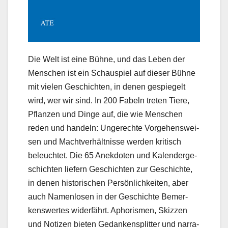
Die Welt ist eine Büh­ne, und das Leben der
Men­schen ist ein Schau­spiel auf die­ser Büh­ne
mit vie­len Geschich­ten, in denen gespie­gelt
wird, wer wir sind. In 200 Fabeln tre­ten Tie­re,
Pflan­zen und Din­ge auf, die wie Men­schen
reden und han­deln: Unge­rech­te Vor­ge­hens­wei­
sen und Macht­ver­hält­nis­se wer­den kri­tisch
beleuch­tet. Die 65 Anek­do­ten und Kalen­der­ge­
schich­ten lie­fern Geschich­ten zur Geschich­te,
in denen his­to­ri­schen Per­sön­lich­kei­ten, aber
auch Namen­lo­sen in der Geschich­te Bemer­
kens­wer­tes wider­fährt. Apho­ris­men, Skiz­zen
und Noti­zen bie­ten Gedan­ken­split­ter und nar­ra­