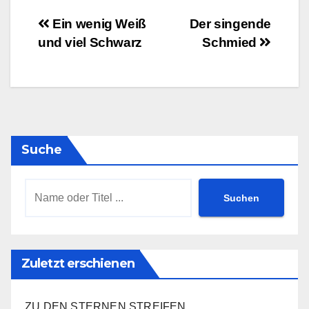
Beitragsnavigation
Ein wenig Weiß
Der singende
und viel Schwarz
Schmied
Suche
Suchen
Zuletzt erschienen
ZU DEN STERNEN STREIFEN