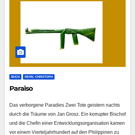
BUCH
DEHN, CHRISTOPH
Paraiso
Das ver­bor­ge­ne Paradies Zwei Tote geis­tern nachts
durch die Träu­me von Jan Grosz. Ein kor­rup­ter Bischof
und die Che­fin einer Ent­wick­lungs­or­ga­ni­sa­ti­on kamen
vor einem Vier­tel­jahr­hun­dert auf den Phil­ip­pi­nen zu